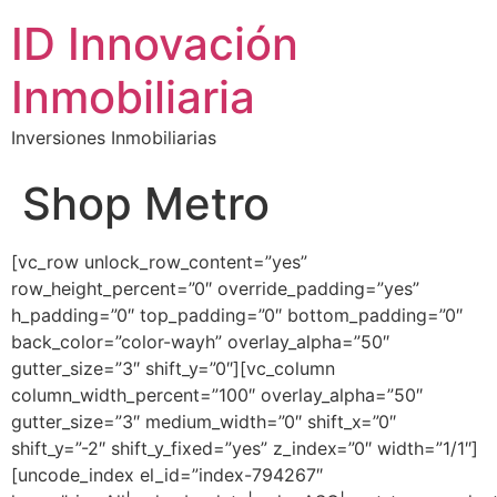
ID Innovación
Inmobiliaria
Inversiones Inmobiliarias
Shop Metro
[vc_row unlock_row_content=”yes”
row_height_percent=”0″ override_padding=”yes”
h_padding=”0″ top_padding=”0″ bottom_padding=”0″
back_color=”color-wayh” overlay_alpha=”50″
gutter_size=”3″ shift_y=”0″][vc_column
column_width_percent=”100″ overlay_alpha=”50″
gutter_size=”3″ medium_width=”0″ shift_x=”0″
shift_y=”-2″ shift_y_fixed=”yes” z_index=”0″ width=”1/1″]
[uncode_index el_id=”index-794267″