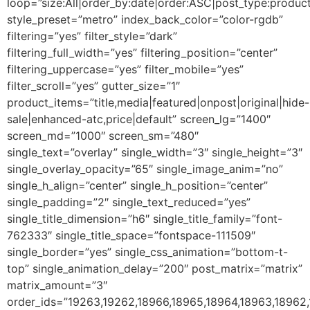
loop=”size:All|order_by:date|order:ASC|post_type:produc
style_preset=”metro” index_back_color=”color-rgdb”
filtering=”yes” filter_style=”dark”
filtering_full_width=”yes” filtering_position=”center”
filtering_uppercase=”yes” filter_mobile=”yes”
filter_scroll=”yes” gutter_size=”1″
product_items=”title,media|featured|onpost|original|hide-
sale|enhanced-atc,price|default” screen_lg=”1400″
screen_md=”1000″ screen_sm=”480″
single_text=”overlay” single_width=”3″ single_height=”3″
single_overlay_opacity=”65″ single_image_anim=”no”
single_h_align=”center” single_h_position=”center”
single_padding=”2″ single_text_reduced=”yes”
single_title_dimension=”h6″ single_title_family=”font-
762333″ single_title_space=”fontspace-111509″
single_border=”yes” single_css_animation=”bottom-t-
top” single_animation_delay=”200″ post_matrix=”matrix”
matrix_amount=”3″
order_ids=”19263,19262,18966,18965,18964,18963,18962,